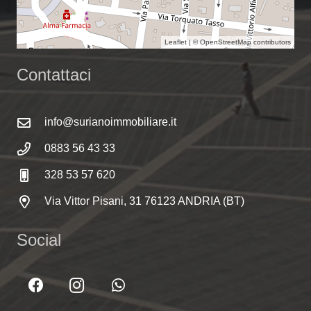
Leaflet
| ©
OpenStreetMap
contributors
Contattaci
info@surianoimmobiliare.it
0883 56 43 33
328 53 57 620
Via Vittor Pisani, 31 76123 ANDRIA (BT)
Social