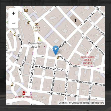
+
−
Leaflet
| ©
OpenStreetMap
contributors