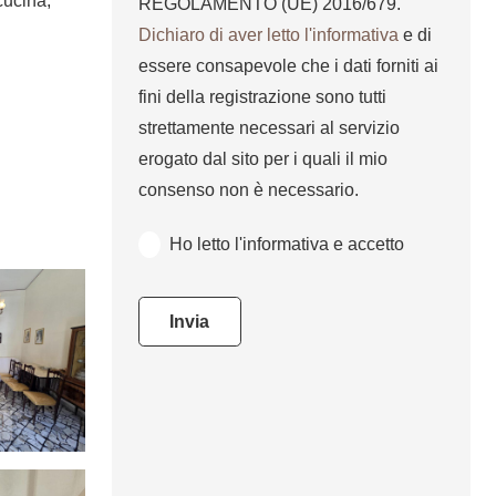
cucina,
REGOLAMENTO (UE) 2016/679.
Dichiaro di aver letto l'informativa
e di
essere consapevole che i dati forniti ai
fini della registrazione sono tutti
strettamente necessari al servizio
erogato dal sito per i quali il mio
consenso non è necessario.
Ho letto l'informativa e accetto
Invia
This
field
should
be