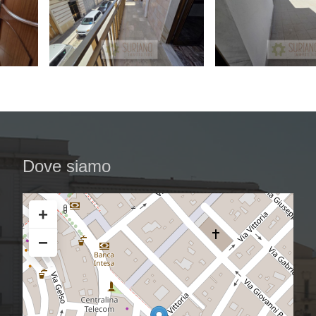
Dove siamo
+
−