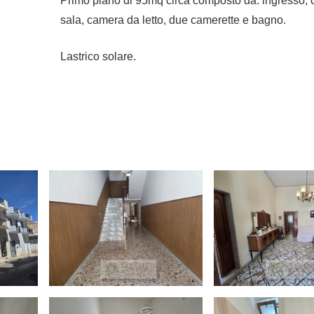
Primo piano di 95mq circa composto da: ingresso, 
sala, camera da letto, due camerette e bagno.
Lastrico solare.