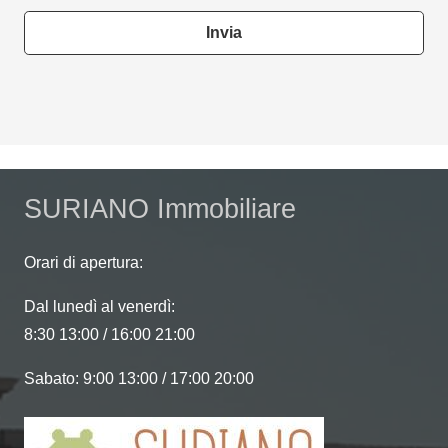
Invia
This
field
should
be
left
SURIANO Immobiliare
blank
Orari di apertura:
Dal lunedì al venerdì:
8:30 13:00 / 16:00 21:00
Sabato: 9:00 13:00 / 17:00 20:00