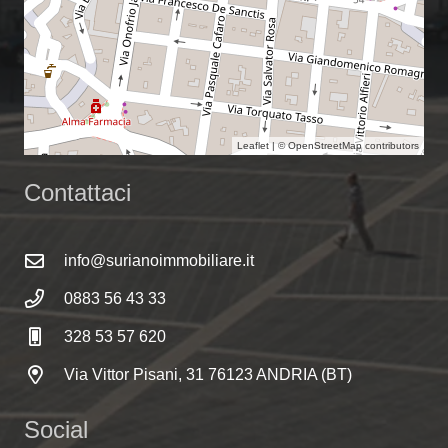
Leaflet
| ©
OpenStreetMap
contributors
Contattaci
info@surianoimmobiliare.it
0883 56 43 33
328 53 57 620
Via Vittor Pisani, 31 76123 ANDRIA (BT)
Social